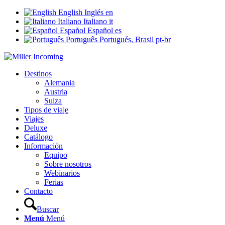
English
Inglés
en
Italiano
Italiano
it
Español
Español
es
Português
Portugués, Brasil
pt-br
Destinos
Alemania
Austria
Suiza
Tipos de viaje
Viajes
Deluxe
Catálogo
Información
Equipo
Sobre nosotros
Webinarios
Ferias
Contacto
Buscar
Menú
Menú