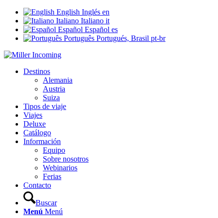
English
Inglés
en
Italiano
Italiano
it
Español
Español
es
Português
Portugués, Brasil
pt-br
Destinos
Alemania
Austria
Suiza
Tipos de viaje
Viajes
Deluxe
Catálogo
Información
Equipo
Sobre nosotros
Webinarios
Ferias
Contacto
Buscar
Menú
Menú