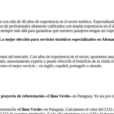
con más de 40 años de experiencia en el sector turístico. Especializad
o de profesionales altamente calificados con amplia experiencia en el 
siempre más allá para garantizar que nuestros pasajeros tengan un viaj
a mejor elección para servicios turísticos especializados en Alema
tos del mercado. Con años de experiencia en el sector, aportamos una 
asesoramiento experto y puede ofrecerle el beneficio de la visión loca
entes el mejor servicio – en inglés, español, portugués o alemán.
o
proyecto de reforestación «Clima Verde»
en Paraguay. Ya sea por el
forestación
«Clima Verde»
en Paraguay. Calculamos el valor del CO2 a 
 CO2 de nuestros empleados. Cada año plantamos unas 0,5ha de bosque