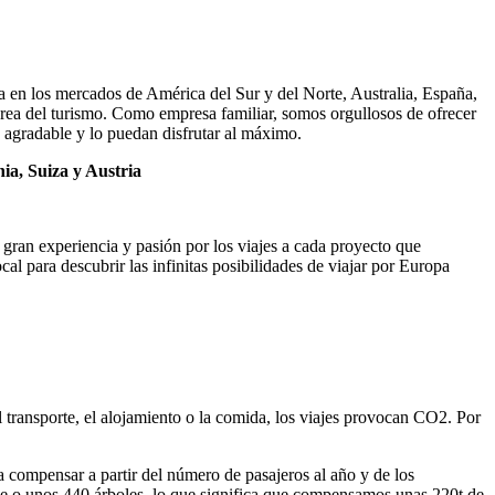
a en los mercados de América del Sur y del Norte, Australia, España,
área del turismo. Como empresa familiar, somos orgullosos de ofrecer
e agradable y lo puedan disfrutar al máximo.
nia, Suiza y Austria
gran experiencia y pasión por los viajes a cada proyecto que
l para descubrir las infinitas posibilidades de viajar por Europa
 transporte, el alojamiento o la comida, los viajes provocan CO2. Por
compensar a partir del número de pasajeros al año y de los
 o unos 440 árboles, lo que significa que compensamos unas 220t de