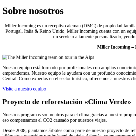
Sobre nosotros
Miller Incoming es un receptivo aleman (DMC) de propiedad familiar 
Portugal, Italia & Reino Unido, Miller Incoming cuenta con un equip
un servicio altamente personalizado, yendo 
Miller Incoming – L
Nuestro equipo está formado por profesionales con amplios conocimien
emprendemos. Nuestro equipo le ayudará con un profundo conocimiento, 
Central. Como expertos en el sector turístico, ofrecemos a nuestros cli
Visite a nuestro equipo
Proyecto de reforestación «Clima Verde»
Nuestros programas son neutros para el clima gracias a nuestro propi
eso compensamos el CO2 causado por nuestros viajes.
Desde 2008, plantamos árboles como parte de nuestro proyecto de re
kilómetros recorridos por huésped de viaje. Además, compensamos el