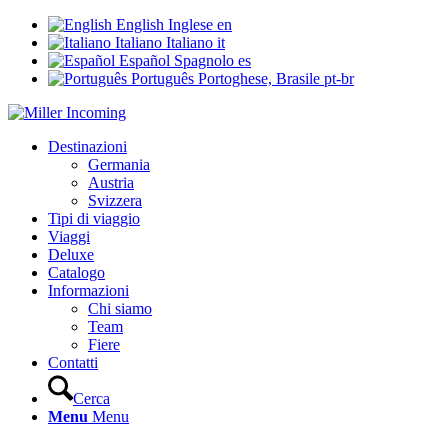
English
Inglese
en
Italiano
Italiano
it
Español
Spagnolo
es
Português
Portoghese, Brasile
pt-br
Destinazioni
Germania
Austria
Svizzera
Tipi di viaggio
Viaggi
Deluxe
Catalogo
Informazioni
Chi siamo
Team
Fiere
Contatti
Cerca
Menu
Menu