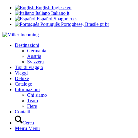
English
Inglese
en
Italiano
Italiano
it
Español
Spagnolo
es
Português
Portoghese, Brasile
pt-br
Destinazioni
Germania
Austria
Svizzera
Tipi di viaggio
Viaggi
Deluxe
Catalogo
Informazioni
Chi siamo
Team
Fiere
Contatti
Cerca
Menu
Menu