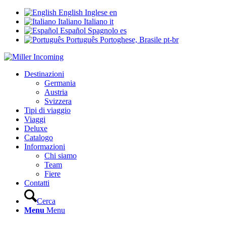
English
Inglese
en
Italiano
Italiano
it
Español
Spagnolo
es
Português
Portoghese, Brasile
pt-br
Destinazioni
Germania
Austria
Svizzera
Tipi di viaggio
Viaggi
Deluxe
Catalogo
Informazioni
Chi siamo
Team
Fiere
Contatti
Cerca
Menu
Menu