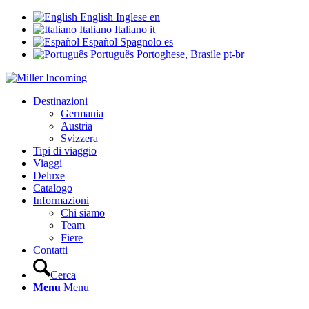
English
Inglese
en
Italiano
Italiano
it
Español
Spagnolo
es
Português
Portoghese, Brasile
pt-br
Destinazioni
Germania
Austria
Svizzera
Tipi di viaggio
Viaggi
Deluxe
Catalogo
Informazioni
Chi siamo
Team
Fiere
Contatti
Cerca
Menu
Menu