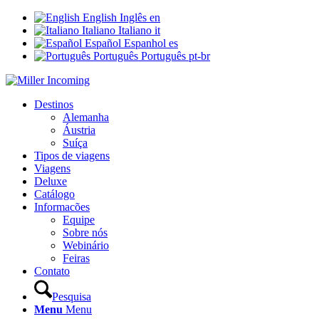
English
Inglês
en
Italiano
Italiano
it
Español
Espanhol
es
Português
Português
pt-br
Destinos
Alemanha
Áustria
Suíça
Tipos de viagens
Viagens
Deluxe
Catálogo
Informacões
Equipe
Sobre nós
Webinário
Feiras
Contato
Pesquisa
Menu
Menu