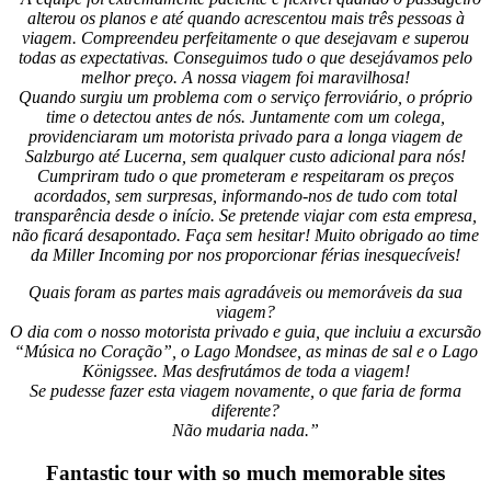
alterou os planos e até quando acrescentou mais três pessoas à
viagem. Compreendeu perfeitamente o que desejavam e superou
todas as expectativas. Conseguimos tudo o que desejávamos pelo
melhor preço. A nossa viagem foi maravilhosa!
Quando surgiu um problema com o serviço ferroviário, o próprio
time o detectou antes de nós. Juntamente com um colega,
providenciaram um motorista privado para a longa viagem de
Salzburgo até Lucerna, sem qualquer custo adicional para nós!
Cumpriram tudo o que prometeram e respeitaram os preços
acordados, sem surpresas, informando-nos de tudo com total
transparência desde o início. Se pretende viajar com esta empresa,
não ficará desapontado. Faça sem hesitar! Muito obrigado ao time
da Miller Incoming por nos proporcionar férias inesquecíveis!
Quais foram as partes mais agradáveis ou memoráveis da sua
viagem?
O dia com o nosso motorista privado e guia, que incluiu a excursão
“Música no Coração”, o Lago Mondsee, as minas de sal e o Lago
Königssee. Mas desfrutámos de toda a viagem!
Se pudesse fazer esta viagem novamente, o que faria de forma
diferente?
Não mudaria nada.”
Fantastic tour with so much memorable sites