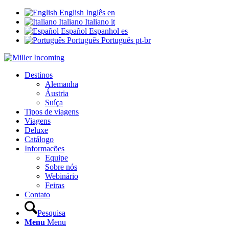
English
Inglês
en
Italiano
Italiano
it
Español
Espanhol
es
Português
Português
pt-br
Destinos
Alemanha
Áustria
Suíça
Tipos de viagens
Viagens
Deluxe
Catálogo
Informacões
Equipe
Sobre nós
Webinário
Feiras
Contato
Pesquisa
Menu
Menu