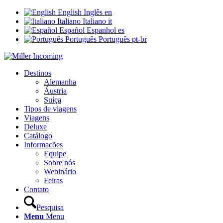
English
Inglês
en
Italiano
Italiano
it
Español
Espanhol
es
Português
Português
pt-br
Destinos
Alemanha
Áustria
Suíça
Tipos de viagens
Viagens
Deluxe
Catálogo
Informacões
Equipe
Sobre nós
Webinário
Feiras
Contato
Pesquisa
Menu
Menu